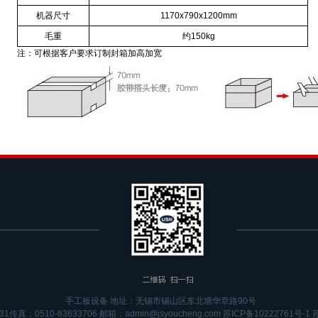
机器尺寸
1170x790x1200mm
毛重
约
150kg
注：可根据客户要求订制封箱加高加宽
手工板设备 地址：无锡市锡山区东北塘华章路90号
31传真：0510-83633706 邮箱：admin@jsyoucheng.com
苏ICP备10222761号-1
苏