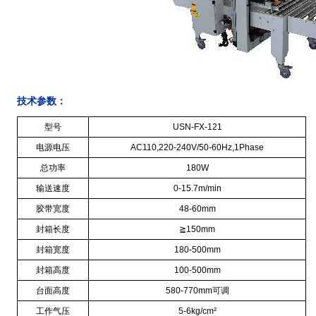
技术参数：
型号
USN-FX-121
电源电压
AC110,220-240V/50-60Hz,1Phase
总功率
180W
输送速度
0-15.7m/min
胶带宽度
48-60mm
封箱长度
≧
150mm
封箱宽度
180-500mm
封箱高度
100-500mm
台面高度
580-770mm
可调
工作气压
5-6kg/cm
²