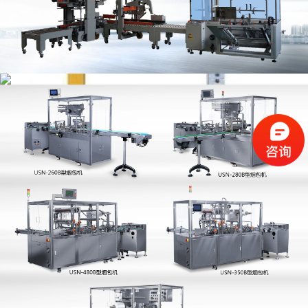
USN-KZ-Q111全自动无人化捆扎机（高台型）
技术参数：
型号
USN-KZ-Q111
机器尺寸
1629x700x1566mm