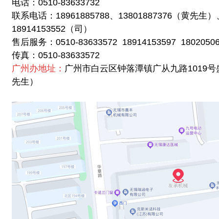
电话：0510-83633732
联系电话：18961885788
、
13801887376
（
黄先生
）
18914153552（司）
售后服务：0510-83633572 18914153597 18020506
传真：0510-83633572
广州办地址：
广州市白云区钟落潭镇广从九路1019号盛致
先生）