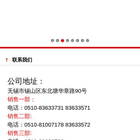
联系我们
公司地址：
无锡市锡山区东北塘华章路90号
销售一部：
电话：
0510-
83633731
83633571
销售二部:
电话：
0510-
81007178
83633572
销售三部: