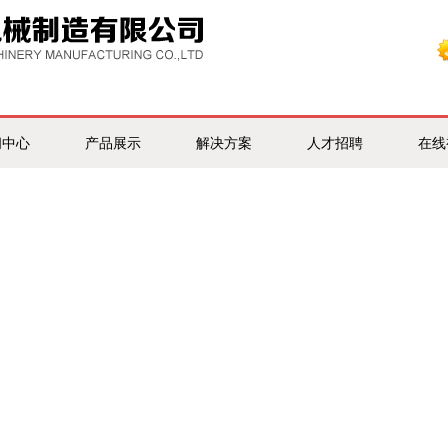
闻中心
产品展示
解决方案
人才招聘
在线