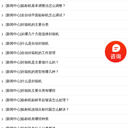
[
新闻中心
]
贴标机基本调整法怎么调整？
[
新闻中心
]
全自动平面贴标机怎么调试？
[
新闻中心
]
封箱机的主要分类
[
新闻中心
]
从哪几个方面选择封箱机
[
新闻中心
]
什么是自动封箱机
[
新闻中心
]
自动封箱机的工作原理
[
新闻中心
]
封箱机是主要做什么的？
[
新闻中心
]
封箱机的类型有哪几种？
[
新闻中心
]
什么是封箱机
[
新闻中心
]
封箱机主要分类有哪些
[
新闻中心
]
贴标机贴标常起皱该怎么处理？
[
新闻中心
]
贴标机连续出标问题怎么解决？
[
新闻中心
]
贴标机有哪些种类